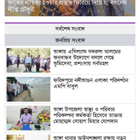
জাজের নায়িকা হওয়ার প্রস্তাব ফিরিয়ে দিয়ে যা বললেন
দীপ্তি চৌধুরী
সর্বশেষ সংবাদ
জনপ্রিয় সংবাদ
ভাঙ্গায় এসিল্যান্ড সদরুল আলমের
জনবান্ধব উদ্যোগে বদলে গেছে
ভূমিসেবা, প্রশংসায় সর্বমহল
ফরিদপুরে নদীভাঙন এলাকা পরিদর্শনে
এমপি বাবুল
ভাঙ্গা উপজেলা স্বাস্থ্য ও পরিবার
পরিকল্পনা কর্মকর্তা হিসেবে ডাক্তার
মোহাম্মদ সোহাগ মিয়ার যোগদান
ভাঙ্গা থানার আইনশৃঙ্খলা রক্ষায় নতুন