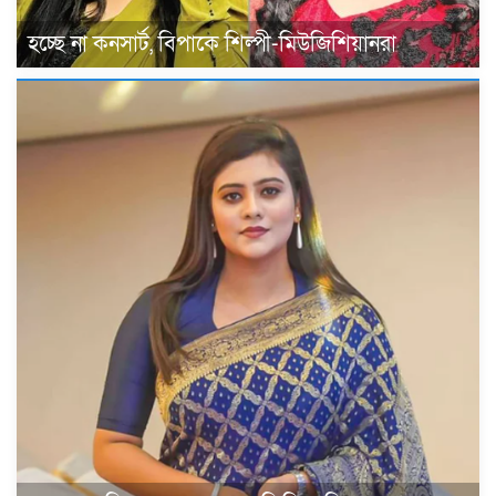
হচ্ছে না কনসার্ট, বিপাকে শিল্পী-মিউজিশিয়ানরা