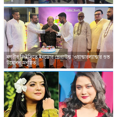
নগরীর জিইসিতে ইনডোর প্লেগ্রাউন্ড ‘ওয়ান্ডারল্যান্ড’র শুভ
উদ্বোধন অনুষ্ঠিত