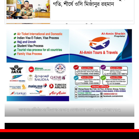
গতি, শীর্ষে ওসি মিজানুর রহমান
ময়মনসিংহের অতিরিক্ত জেলা প্রশাসক
(রাজস্ব) আজিম উদ্দিন ভূমি মন্ত্রণালয়ে
পদায়ন
সাবেক এমপির প্রেস সেক্রেটারি রফিকের
ক্ষমতার দাপট ও গণ-অসন্তোষের তথ্য
গায়েব করে ত্রিশাল থানার সাজানো
রিপোর্ট
মুক্তাগাছায় জুলাই শহীদ সামিদের কবর
জিয়ারত ও পৌর কমিটির কার্যক্রম শুরু
আপনার প্রতিষ্ঠানের বিজ্ঞাপনের জন্য যোগাযোগ করুন-০১৯২৪৭৫১১৮২
শহিদুল ইসলাম বাবুলের হাত ধরে বদলে
যাচ্ছে ফরিদপুর-৪ এর গ্রামীণ জনপদ