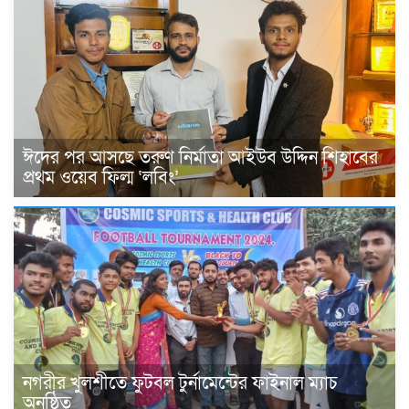
ঈদের পর আসছে তরুণ নির্মাতা আইউব উদ্দিন শিহাবের
প্রথম ওয়েব ফিল্ম ‘লবিং’
নগরীর খুলশীতে ফুটবল টুর্নামেন্টের ফাইনাল ম্যাচ
অনুষ্ঠিত