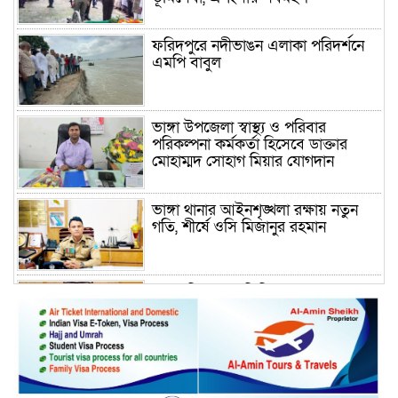
ফরিদপুরে নদীভাঙন এলাকা পরিদর্শনে
এমপি বাবুল
ভাঙ্গা উপজেলা স্বাস্থ্য ও পরিবার
পরিকল্পনা কর্মকর্তা হিসেবে ডাক্তার
মোহাম্মদ সোহাগ মিয়ার যোগদান
ভাঙ্গা থানার আইনশৃঙ্খলা রক্ষায় নতুন
গতি, শীর্ষে ওসি মিজানুর রহমান
ময়মনসিংহের অতিরিক্ত জেলা প্রশাসক
(রাজস্ব) আজিম উদ্দিন ভূমি মন্ত্রণালয়ে
পদায়ন
সাবেক এমপির প্রেস সেক্রেটারি রফিকের
ক্ষমতার দাপট ও গণ-অসন্তোষের তথ্য