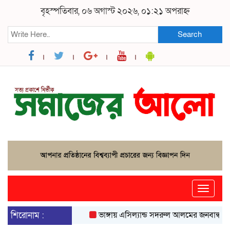
বৃহস্পতিবার, ০৬ অগাস্ট ২০২৬, ০১:২১ অপরাহ্ন
Search
Toggle
naviga
শিরোনাম :
ভাঙ্গায় এসিল্যান্ড সদরুল আলমের জনবান্ধব উদ্যোগ