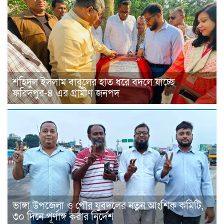
শহিদুল ইসলাম বাবুলের হাত ধরে বদলে যাচ্ছে
ফরিদপুর-৪ এর গ্রামীণ জনপদ
ভাঙ্গা উপজেলা ও পৌর যুবদলের নতুন আংশিক কমিটি,
৩০ দিনে পূর্ণাঙ্গ করার নির্দেশ