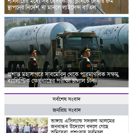
শনিবারের মধ্যে সব বেসরকারি ক্লিনিকে লেবার রুম
স্থাপনের নির্দেশ, না মানলে লাইসেন্স বাতিল
প্রশান্ত মহাসাগরে সাবমেরিন থেকে পারমাণবিক সক্ষম
ব্যালিস্টিক ক্ষেপণাস্ত্রের পরীক্ষা চালাল চীন
সর্বশেষ সংবাদ
জনপ্রিয় সংবাদ
ভাঙ্গায় এসিল্যান্ড সদরুল আলমের
জনবান্ধব উদ্যোগে বদলে গেছে
ভূমিসেবা, প্রশংসায় সর্বমহল