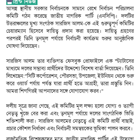
​আসন্ন স্থানীয় সরকার নির্বাচনকে সামনে রেখে নির্বাচন পরিচালনা
কমিটি গঠন করেছে জাতীয় নাগরিক পার্টি (এনসিপি)। দলটির
উত্তরাঞ্চলের মুখ্য সংগঠক সারজিস আলম-কে এই গুরুত্বপূর্ণ কমিটির
চেয়ারম্যান হিসেবে দায়িত্ব প্রদান করা হয়েছে। দায়িত্ব গ্রহণের
পরপরই তিনি তৃণমূল পর্যায়ে নির্বাচনী কার্যক্রম শুরুর আনুষ্ঠানিক
ঘোষণা দিয়েছেন।
​সারজিস আলম তার ব্যক্তিগত ফেসবুক প্রোফাইলে এক স্ট্যাটাসের
মাধ্যমে দলের সম্ভাব্য প্রার্থীদের উদ্দেশ্যে বিশেষ বার্তা দিয়েছেন। তিনি
লিখেছেন:”সিটি কর্পোরেশন, পৌরসভা, উপজেলা, ইউনিয়ন থেকে শুরু
করে ওয়ার্ড পর্যায় পর্যন্ত যারা প্রার্থী হতে আগ্রহী, তারা প্রস্তুতি নিন।
আমরা শিগগিরই আপনাদের সঙ্গে যোগাযোগ করব।”
​দলীয় সূত্রে জানা গেছে, এই কমিটির মূল লক্ষ্য হলো যোগ্য ও ত্যাগী
নেতৃত্ব খুঁজে বের করা এবং তৃণমূল পর্যায়ে দলের সাংগঠনিক ভিত্তি
শক্তিশালী করা। সারজিস আলমের নেতৃত্বে এই কমিটি প্রার্থী বাছাই,
প্রচার কৌশল নির্ধারণ এবং নির্বাচনী সমন্বয়কের ভূমিকা পালন করবে।
​রাজনৈতিক বিশ্লেষকদের মতে, জাতীয় নাগরিক পার্টির এই উদ্যোগ