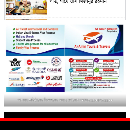
গতি, শীর্ষে ওসি মিজানুর রহমান
ময়মনসিংহের অতিরিক্ত জেলা প্রশাসক
(রাজস্ব) আজিম উদ্দিন ভূমি মন্ত্রণালয়ে
পদায়ন
সাবেক এমপির প্রেস সেক্রেটারি রফিকের
ক্ষমতার দাপট ও গণ-অসন্তোষের তথ্য
গায়েব করে ত্রিশাল থানার সাজানো
রিপোর্ট
মুক্তাগাছায় জুলাই শহীদ সামিদের কবর
জিয়ারত ও পৌর কমিটির কার্যক্রম শুরু
আপনার প্রতিষ্ঠানের বিজ্ঞাপনের জন্য যোগাযোগ করুন-০১৯২৪৭৫১১৮২
শহিদুল ইসলাম বাবুলের হাত ধরে বদলে
যাচ্ছে ফরিদপুর-৪ এর গ্রামীণ জনপদ