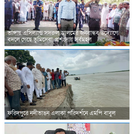
ভাঙ্গায় এসিল্যান্ড সদরুল আলমের জনবান্ধব উদ্যোগে
বদলে গেছে ভূমিসেবা, প্রশংসায় সর্বমহল
ফরিদপুরে নদীভাঙন এলাকা পরিদর্শনে এমপি বাবুল