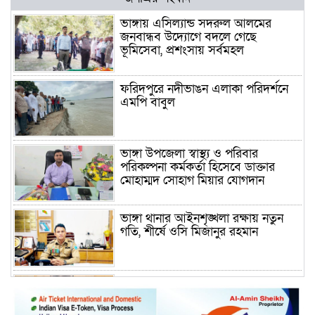
ভাঙ্গায় এসিল্যান্ড সদরুল আলমের
জনবান্ধব উদ্যোগে বদলে গেছে
ভূমিসেবা, প্রশংসায় সর্বমহল
ফরিদপুরে নদীভাঙন এলাকা পরিদর্শনে
এমপি বাবুল
ভাঙ্গা উপজেলা স্বাস্থ্য ও পরিবার
পরিকল্পনা কর্মকর্তা হিসেবে ডাক্তার
মোহাম্মদ সোহাগ মিয়ার যোগদান
ভাঙ্গা থানার আইনশৃঙ্খলা রক্ষায় নতুন
গতি, শীর্ষে ওসি মিজানুর রহমান
ময়মনসিংহের অতিরিক্ত জেলা প্রশাসক
(রাজস্ব) আজিম উদ্দিন ভূমি মন্ত্রণালয়ে
পদায়ন