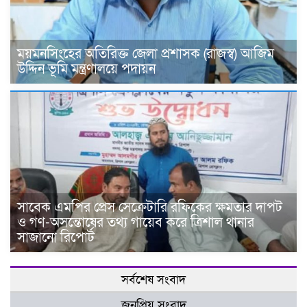
ময়মনসিংহের অতিরিক্ত জেলা প্রশাসক (রাজস্ব) আজিম
উদ্দিন ভূমি মন্ত্রণালয়ে পদায়ন
সাবেক এমপির প্রেস সেক্রেটারি রফিকের ক্ষমতার দাপট
ও গণ-অসন্তোষের তথ্য গায়েব করে ত্রিশাল থানার
সাজানো রিপোর্ট
সর্বশেষ সংবাদ
জনপ্রিয় সংবাদ