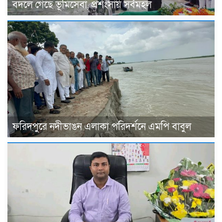
বদলে গেছে ভূমিসেবা, প্রশংসায় সর্বমহল
ফরিদপুরে নদীভাঙন এলাকা পরিদর্শনে এমপি বাবুল