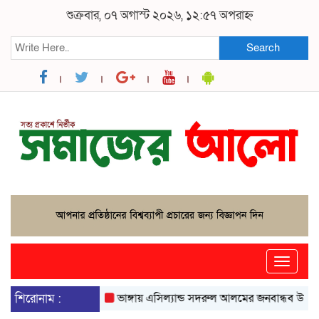
শুক্রবার, ০৭ অগাস্ট ২০২৬, ১২:৫৭ অপরাহ্ন
Search
Toggle
naviga
শিরোনাম :
ভাঙ্গায় এসিল্যান্ড সদরুল আলমের জনবান্ধব উদ্যোগে বদল