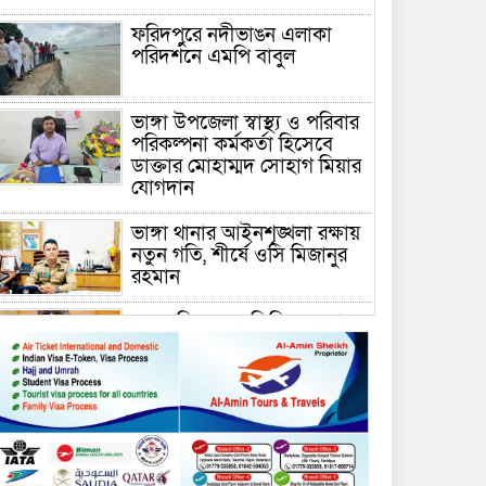
ফরিদপুরে নদীভাঙন এলাকা
পরিদর্শনে এমপি বাবুল
ভাঙ্গা উপজেলা স্বাস্থ্য ও পরিবার
পরিকল্পনা কর্মকর্তা হিসেবে
ডাক্তার মোহাম্মদ সোহাগ মিয়ার
যোগদান
ভাঙ্গা থানার আইনশৃঙ্খলা রক্ষায়
নতুন গতি, শীর্ষে ওসি মিজানুর
রহমান
ময়মনসিংহের অতিরিক্ত জেলা
প্রশাসক (রাজস্ব) আজিম উদ্দিন
ভূমি মন্ত্রণালয়ে পদায়ন
সাবেক এমপির প্রেস সেক্রেটারি
রফিকের ক্ষমতার দাপট ও গণ-
অসন্তোষের তথ্য গায়েব করে
ত্রিশাল থানার সাজানো রিপোর্ট