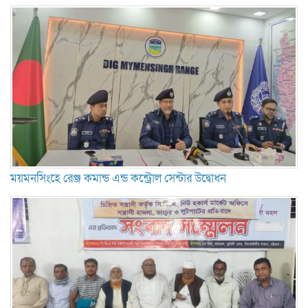
ময়মনসিংহে রেঞ্জ কমান্ড এন্ড কন্ট্রোল সেন্টার উদ্বোধন