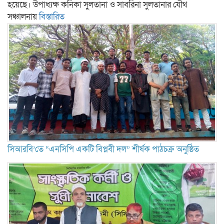
হয়েছে। উপাধ্যক্ষ কনিকা সুলতানা ও সাবরিনা সুলতানার যৌথ
সঞ্চালনায়
বিস্তারিত
সিআরবি’তে “এনসিপি একটি বিপ্লবী দল” শীর্ষক পাঠচক্র অনুষ্ঠিত