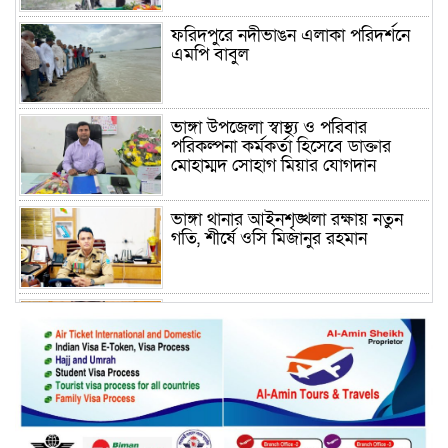
ফরিদপুরে নদীভাঙন এলাকা পরিদর্শনে
এমপি বাবুল
ভাঙ্গা উপজেলা স্বাস্থ্য ও পরিবার
পরিকল্পনা কর্মকর্তা হিসেবে ডাক্তার
মোহাম্মদ সোহাগ মিয়ার যোগদান
ভাঙ্গা থানার আইনশৃঙ্খলা রক্ষায় নতুন
গতি, শীর্ষে ওসি মিজানুর রহমান
ময়মনসিংহের অতিরিক্ত জেলা প্রশাসক
(রাজস্ব) আজিম উদ্দিন ভূমি মন্ত্রণালয়ে
পদায়ন
সাবেক এমপির প্রেস সেক্রেটারি রফিকের
ক্ষমতার দাপট ও গণ-অসন্তোষের তথ্য
গায়েব করে ত্রিশাল থানার সাজানো