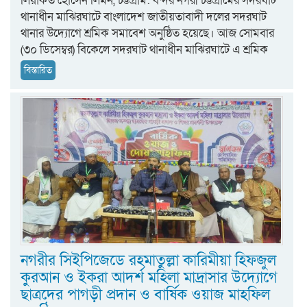
লিয়াকত হোসেন লিমন, চট্টগ্রাম: বন্দর নগরী চট্টগ্রামের সদরঘাট
থানাধীন মাঝিরঘাটে বাংলাদেশ জাতীয়তাবাদী দলের সদরঘাট
থানার উদ্যোগে শ্রমিক সমাবেশ অনুষ্ঠিত হয়েছে। আজ সোমবার
(৩০ ডিসেম্বর) বিকেলে সদরঘাট থানাধীন মাঝিরঘাটে এ শ্রমিক
বিস্তারিত
নগরীর সিইপিজেডে রহমাতুল্লা কারিমীয়া হিফজুল
কুরআন ও ইকরা আদর্শ মহিলা মাদ্রাসার উদ্যোগে
ছাত্রদের পাগড়ী প্রদান ও বার্ষিক ওয়াজ মাহফিল