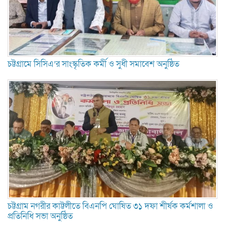
চট্টগ্রামে সিসিএ’র সাংস্কৃতিক কর্মী ও সুধী সমাবেশ অনুষ্ঠিত
চট্টগ্রাম নগরীর কাট্টলীতে বিএনপি ঘোষিত ৩১ দফা শীর্ষক কর্মশালা ও
প্রতিনিধি সভা অনুষ্ঠিত