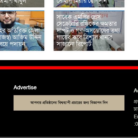
 এমপি বাবুল
সোহাগ মিয়ার যোগদান
সাবেক এমপির প্রেস
সেক্রেটারি রফিকের ক্ষমতার
ের অতিরিক্ত জেলা
দাপট ও গণ-অসন্তোষের তথ্য
াজস্ব) আজিম উদ্দিন
গায়েব করে ত্রিশাল থানার
রণালয়ে পদায়ন
সাজানো রিপোর্ট
Advertise
A
প
ঢ
E
: