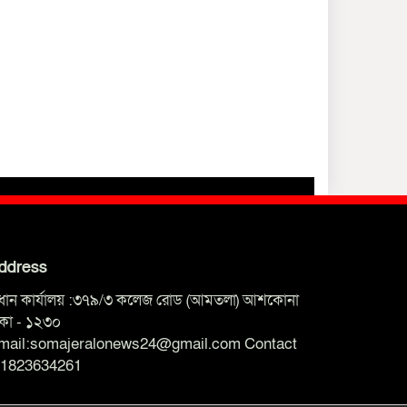
ddress
্রধান কার্যালয় :৩৭৯/৩ কলেজ রোড (আমতলা) আশকোনা
াকা - ১২৩০
mail:somajeralonews24@gmail.com Contact
01823634261