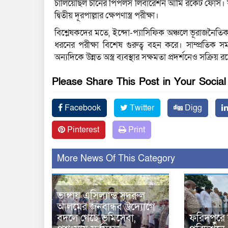
চালিয়েছিল চীনের পিপলস লিবারেশন আর্মি রকেট ফোর্স। 
দ্বিতীয় দূরপাল্লার ক্ষেপণাস্ত্র পরীক্ষা।
বিশ্লেষকদের মতে, ইন্দো-প্যাসিফিক অঞ্চলে ভূরাজনৈতিক 
ধরনের পরীক্ষা বিশেষ গুরুত্ব বহন করে। সাম্প্রতিক
অন্যদিকে উন্নত অস্ত্র ব্যবস্থার সক্ষমতা প্রদর্শনেও সক্রিয় 
Please Share This Post in Your Socia
Facebook
Twitter
Digg
Pinterest
Print
More News Of This Category
ভাঙ্গায় এসিল্যান্ড সদরুল
আলমের জনবান্ধব উদ্যোগে
বদলে গেছে ভূমিসেবা,
ফরিদপুরে