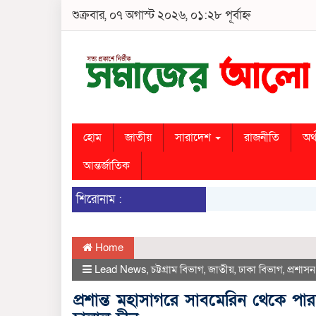
শুক্রবার, ০৭ অগাস্ট ২০২৬, ০১:২৮ পূর্বাহ্ন
হোম
জাতীয়
সারাদেশ
রাজনীতি
অর্
আন্তর্জাতিক
শিরোনাম :
Home
Lead News
,
চট্টগ্রাম বিভাগ
,
জাতীয়
,
ঢাকা বিভাগ
,
প্রশাসন
প্রশান্ত মহাসাগরে সাবমেরিন থেকে পারমাণ