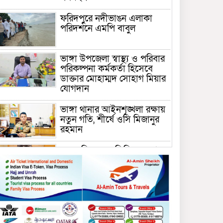
ফরিদপুরে নদীভাঙন এলাকা
পরিদর্শনে এমপি বাবুল
ভাঙ্গা উপজেলা স্বাস্থ্য ও পরিবার
পরিকল্পনা কর্মকর্তা হিসেবে
ডাক্তার মোহাম্মদ সোহাগ মিয়ার
যোগদান
ভাঙ্গা থানার আইনশৃঙ্খলা রক্ষায়
নতুন গতি, শীর্ষে ওসি মিজানুর
রহমান
ময়মনসিংহের অতিরিক্ত জেলা
প্রশাসক (রাজস্ব) আজিম উদ্দিন
ভূমি মন্ত্রণালয়ে পদায়ন
সাবেক এমপির প্রেস সেক্রেটারি
রফিকের ক্ষমতার দাপট ও গণ-
অসন্তোষের তথ্য গায়েব করে
ত্রিশাল থানার সাজানো রিপোর্ট