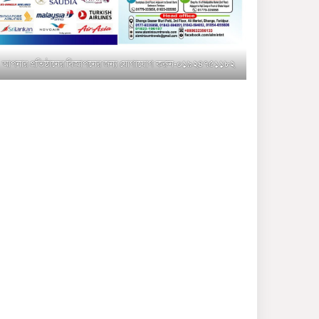
মুক্তাগাছায় জুলাই শহীদ
সামিদের কবর জিয়ারত ও পৌর
কমিটির কার্যক্রম শুরু
আপনার প্রতিষ্ঠানের বিজ্ঞাপনের জন্য যোগাযোগ করুন-০১৯২৪৭৫১১৮২
শহিদুল ইসলাম বাবুলের হাত
ধরে বদলে যাচ্ছে ফরিদপুর-৪ এর
গ্রামীণ জনপদ
ভাঙ্গা উপজেলা ও পৌর যুবদলের
নতুন আংশিক কমিটি, ৩০ দিনে
পূর্ণাঙ্গ করার নির্দেশ
মুক্তাগাছায় দাওগাঁও এ চিহ্নিত
মাদক ব্যবসায়ী কর্তৃক মিথ্যা
প্রপাগান্ডা ছড়ানোর প্রতিবাদে
বিক্ষোভ সমাবেশ