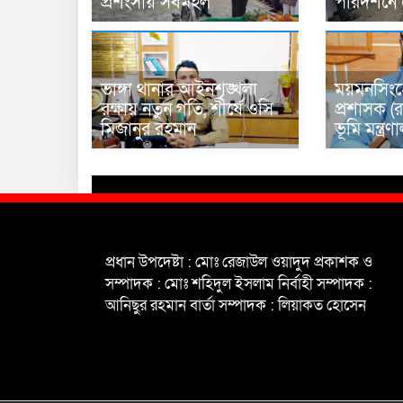
প্রশংসায় সর্বমহল
পরিদর্শনে
ভাঙ্গা থানার আইনশৃঙ্খলা
ময়মনসিংহ
রক্ষায় নতুন গতি, শীর্ষে ওসি
প্রশাসক (র
মিজানুর রহমান
ভূমি মন্ত্
প্রধান উপদেষ্টা : মোঃ রেজাউল ওয়াদুদ প্রকাশক ও
সম্পাদক : মোঃ শহিদুল ইসলাম নির্বাহী সম্পাদক :
আনিছুর রহমান বার্তা সম্পাদক : লিয়াকত হোসেন