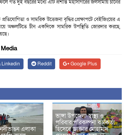
ফলে গত দুই বছরের মধ্যে এটি প্রশান্ত মহাসাগরের জলসীমায় চীনের
প্রতিযোগিতা ও সামরিক উত্তেজনা বৃদ্ধির প্রেক্ষাপটে বেইজিংয়ের এ
 সময়ে অঞ্চলটিতে চীন একদিকে সামরিক উপস্থিতি জোরদার করছে,
রয়েছে।
l Media
Linkedin
Reddit
Google Plus
ভাঙ্গা উপজেলা স্বাস্থ্য ও
পরিবার পরিকল্পনা কর্মকর্তা
 নদীভাঙন এলাকা
হিসেবে ডাক্তার মোহাম্মদ