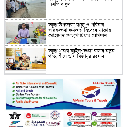
এমপি বাবুল
ভাঙ্গা উপজেলা স্বাস্থ্য ও পরিবার
পরিকল্পনা কর্মকর্তা হিসেবে ডাক্তার
মোহাম্মদ সোহাগ মিয়ার যোগদান
ভাঙ্গা থানার আইনশৃঙ্খলা রক্ষায় নতুন
গতি, শীর্ষে ওসি মিজানুর রহমান
ময়মনসিংহের অতিরিক্ত জেলা প্রশাসক
(রাজস্ব) আজিম উদ্দিন ভূমি মন্ত্রণালয়ে
পদায়ন
সাবেক এমপির প্রেস সেক্রেটারি রফিকের
ক্ষমতার দাপট ও গণ-অসন্তোষের তথ্য
গায়েব করে ত্রিশাল থানার সাজানো
রিপোর্ট