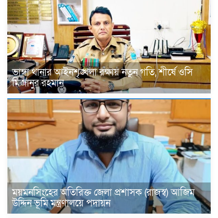
ভাঙ্গা থানার আইনশৃঙ্খলা রক্ষায় নতুন গতি, শীর্ষে ওসি
মিজানুর রহমান
ময়মনসিংহের অতিরিক্ত জেলা প্রশাসক (রাজস্ব) আজিম
উদ্দিন ভূমি মন্ত্রণালয়ে পদায়ন