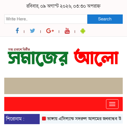
রবিবার, ০৯ অগাস্ট ২০২৬, ০৩:৩০ অপরাহ্ন
Search
Toggle
naviga
শিরোনাম :
ভাঙ্গায় এসিল্যান্ড সদরুল আলমের জনবান্ধব উদ্যোগে ব