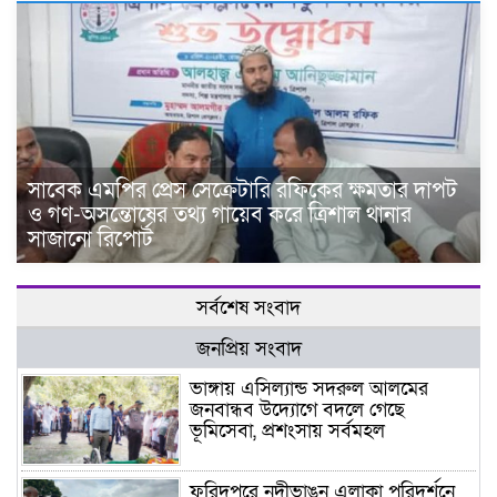
সাবেক এমপির প্রেস সেক্রেটারি রফিকের ক্ষমতার দাপট
ও গণ-অসন্তোষের তথ্য গায়েব করে ত্রিশাল থানার
সাজানো রিপোর্ট
সর্বশেষ সংবাদ
জনপ্রিয় সংবাদ
ভাঙ্গায় এসিল্যান্ড সদরুল আলমের
জনবান্ধব উদ্যোগে বদলে গেছে
ভূমিসেবা, প্রশংসায় সর্বমহল
ফরিদপুরে নদীভাঙন এলাকা পরিদর্শনে