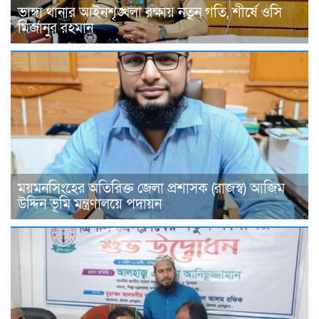
ভাঙ্গা থানার আইনশৃঙ্খলা রক্ষায় নতুন গতি, শীর্ষে ওসি
মিজানুর রহমান
ময়মনসিংহের অতিরিক্ত জেলা প্রশাসক (রাজস্ব) আজিম
উদ্দিন ভূমি মন্ত্রণালয়ে পদায়ন