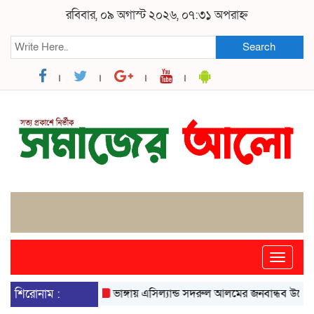
রবিবার, ০৯ অগাস্ট ২০২৬, ০৭:৩১ অপরাহ্ন
Search
Toggle
naviga
শিরোনাম :
ভাঙ্গায় এসিল্যান্ড সদরুল আলমের জনবান্ধব উদ্যোগে বদল