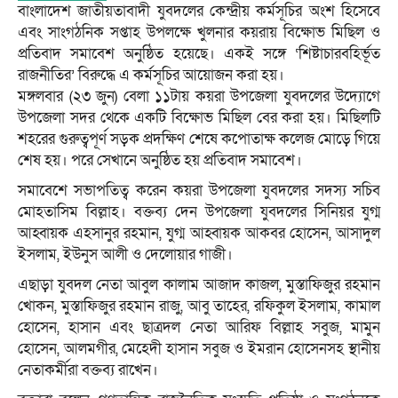
বাংলাদেশ জাতীয়তাবাদী যুবদলের কেন্দ্রীয় কর্মসূচির অংশ হিসেবে
এবং সাংগঠনিক সপ্তাহ উপলক্ষে খুলনার কয়রায় বিক্ষোভ মিছিল ও
প্রতিবাদ সমাবেশ অনুষ্ঠিত হয়েছে। একই সঙ্গে ‘শিষ্টাচারবহির্ভূত
রাজনীতির’ বিরুদ্ধে এ কর্মসূচির আয়োজন করা হয়।
মঙ্গলবার (২৩ জুন) বেলা ১১টায় কয়রা উপজেলা যুবদলের উদ্যোগে
উপজেলা সদর থেকে একটি বিক্ষোভ মিছিল বের করা হয়। মিছিলটি
শহরের গুরুত্বপূর্ণ সড়ক প্রদক্ষিণ শেষে কপোতাক্ষ কলেজ মোড়ে গিয়ে
শেষ হয়। পরে সেখানে অনুষ্ঠিত হয় প্রতিবাদ সমাবেশ।
সমাবেশে সভাপতিত্ব করেন কয়রা উপজেলা যুবদলের সদস্য সচিব
মোহতাসিম বিল্লাহ। বক্তব্য দেন উপজেলা যুবদলের সিনিয়র যুগ্ম
আহ্বায়ক এহসানুর রহমান, যুগ্ম আহ্বায়ক আকবর হোসেন, আসাদুল
ইসলাম, ইউনুস আলী ও দেলোয়ার গাজী।
এছাড়া যুবদল নেতা আবুল কালাম আজাদ কাজল, মুস্তাফিজুর রহমান
খোকন, মুস্তাফিজুর রহমান রাজু, আবু তাহের, রফিকুল ইসলাম, কামাল
হোসেন, হাসান এবং ছাত্রদল নেতা আরিফ বিল্লাহ সবুজ, মামুন
হোসেন, আলমগীর, মেহেদী হাসান সবুজ ও ইমরান হোসেনসহ স্থানীয়
নেতাকর্মীরা বক্তব্য রাখেন।