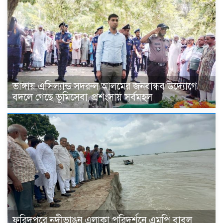
ভাঙ্গায় এসিল্যান্ড সদরুল আলমের জনবান্ধব উদ্যোগে
বদলে গেছে ভূমিসেবা, প্রশংসায় সর্বমহল
ফরিদপুরে নদীভাঙন এলাকা পরিদর্শনে এমপি বাবুল