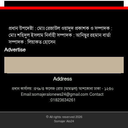
ভাঙ্গা উপজেলা ও পৌর যুবদলের নতুন
আংশিক কমিটি, ৩০ দিনে পূর্ণাঙ্গ করার
প্রধান উপদেষ্টা : মোঃ রেজাউল ওয়াদুদ প্রকাশক ও সম্পাদক :
নির্দেশ
মোঃ শহিদুল ইসলাম নির্বাহী সম্পাদক : আনিছুর রহমান বার্তা
সম্পাদক : লিয়াকত হোসেন
মুক্তাগাছায় দাওগাঁও এ চিহ্নিত মাদক
Advertise
ব্যবসায়ী কর্তৃক মিথ্যা প্রপাগান্ডা ছড়ানোর
প্রতিবাদে বিক্ষোভ সমাবেশ
Address
প্রধান কার্যালয় :৩৭৯/৩ কলেজ রোড (আমতলা) আশকোনা ঢাকা - ১২৩০
Email:somajeralonews24@gmail.com Contact
:01823634261
© All rights reserved 2026
Somajer Alo24