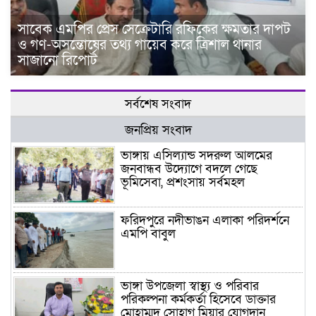
সাবেক এমপির প্রেস সেক্রেটারি রফিকের ক্ষমতার দাপট
ও গণ-অসন্তোষের তথ্য গায়েব করে ত্রিশাল থানার
সাজানো রিপোর্ট
সর্বশেষ সংবাদ
জনপ্রিয় সংবাদ
ভাঙ্গায় এসিল্যান্ড সদরুল আলমের
জনবান্ধব উদ্যোগে বদলে গেছে
ভূমিসেবা, প্রশংসায় সর্বমহল
ফরিদপুরে নদীভাঙন এলাকা পরিদর্শনে
এমপি বাবুল
ভাঙ্গা উপজেলা স্বাস্থ্য ও পরিবার
পরিকল্পনা কর্মকর্তা হিসেবে ডাক্তার
মোহাম্মদ সোহাগ মিয়ার যোগদান