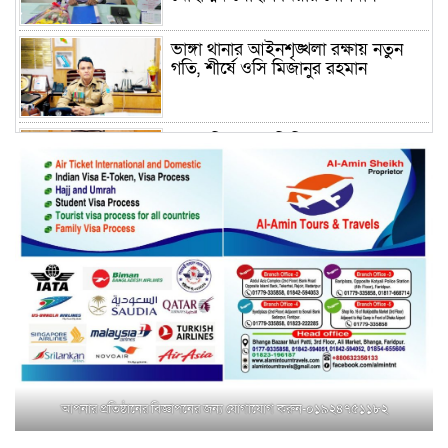
ভাঙ্গা থানার আইনশৃঙ্খলা রক্ষায় নতুন
গতি, শীর্ষে ওসি মিজানুর রহমান
ময়মনসিংহের অতিরিক্ত জেলা প্রশাসক
(রাজস্ব) আজিম উদ্দিন ভূমি মন্ত্রণালয়ে
পদায়ন
সাবেক এমপির প্রেস সেক্রেটারি রফিকের
ক্ষমতার দাপট ও গণ-অসন্তোষের তথ্য
গায়েব করে ত্রিশাল থানার সাজানো
রিপোর্ট
মুক্তাগাছায় জুলাই শহীদ সামিদের কবর
জিয়ারত ও পৌর কমিটির কার্যক্রম শুরু
আপনার প্রতিষ্ঠানের বিজ্ঞাপনের জন্য যোগাযোগ করুন-০১৯২৪৭৫১১৮২
শহিদুল ইসলাম বাবুলের হাত ধরে বদলে
যাচ্ছে ফরিদপুর-৪ এর গ্রামীণ জনপদ