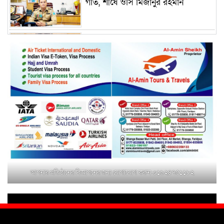
গতি, শীর্ষে ওসি মিজানুর রহমান
ময়মনসিংহের অতিরিক্ত জেলা প্রশাসক
(রাজস্ব) আজিম উদ্দিন ভূমি মন্ত্রণালয়ে
পদায়ন
সাবেক এমপির প্রেস সেক্রেটারি রফিকের
ক্ষমতার দাপট ও গণ-অসন্তোষের তথ্য
গায়েব করে ত্রিশাল থানার সাজানো
রিপোর্ট
মুক্তাগাছায় জুলাই শহীদ সামিদের কবর
জিয়ারত ও পৌর কমিটির কার্যক্রম শুরু
আপনার প্রতিষ্ঠানের বিজ্ঞাপনের জন্য যোগাযোগ করুন-০১৯২৪৭৫১১৮২
শহিদুল ইসলাম বাবুলের হাত ধরে বদলে
যাচ্ছে ফরিদপুর-৪ এর গ্রামীণ জনপদ