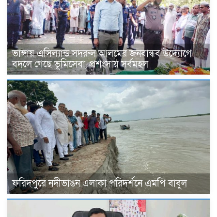
ভাঙ্গায় এসিল্যান্ড সদরুল আলমের জনবান্ধব উদ্যোগে
বদলে গেছে ভূমিসেবা, প্রশংসায় সর্বমহল
ফরিদপুরে নদীভাঙন এলাকা পরিদর্শনে এমপি বাবুল