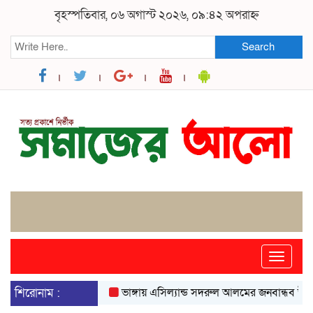
বৃহস্পতিবার, ০৬ অগাস্ট ২০২৬, ০৯:৪২ অপরাহ্ন
Search
Toggle
naviga
শিরোনাম :
ভাঙ্গায় এসিল্যান্ড সদরুল আলমের জনবান্ধব উদ্যোগে ব