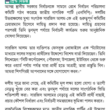
​আসন্ন স্থানীয় সরকার নির্বাচনকে সামনে রেখে নির্বাচন পরিচালনা
কমিটি গঠন করেছে জাতীয় নাগরিক পার্টি (এনসিপি)। দলটির
উত্তরাঞ্চলের মুখ্য সংগঠক সারজিস আলম-কে এই গুরুত্বপূর্ণ কমিটির
চেয়ারম্যান হিসেবে দায়িত্ব প্রদান করা হয়েছে। দায়িত্ব গ্রহণের
পরপরই তিনি তৃণমূল পর্যায়ে নির্বাচনী কার্যক্রম শুরুর আনুষ্ঠানিক
ঘোষণা দিয়েছেন।
​সারজিস আলম তার ব্যক্তিগত ফেসবুক প্রোফাইলে এক স্ট্যাটাসের
মাধ্যমে দলের সম্ভাব্য প্রার্থীদের উদ্দেশ্যে বিশেষ বার্তা দিয়েছেন। তিনি
লিখেছেন:”সিটি কর্পোরেশন, পৌরসভা, উপজেলা, ইউনিয়ন থেকে শুরু
করে ওয়ার্ড পর্যায় পর্যন্ত যারা প্রার্থী হতে আগ্রহী, তারা প্রস্তুতি নিন।
আমরা শিগগিরই আপনাদের সঙ্গে যোগাযোগ করব।”
​দলীয় সূত্রে জানা গেছে, এই কমিটির মূল লক্ষ্য হলো যোগ্য ও ত্যাগী
নেতৃত্ব খুঁজে বের করা এবং তৃণমূল পর্যায়ে দলের সাংগঠনিক ভিত্তি
শক্তিশালী করা। সারজিস আলমের নেতৃত্বে এই কমিটি প্রার্থী বাছাই,
প্রচার কৌশল নির্ধারণ এবং নির্বাচনী সমন্বয়কের ভূমিকা পালন করবে।
​রাজনৈতিক বিশ্লেষকদের মতে, জাতীয় নাগরিক পার্টির এই উদ্যোগ