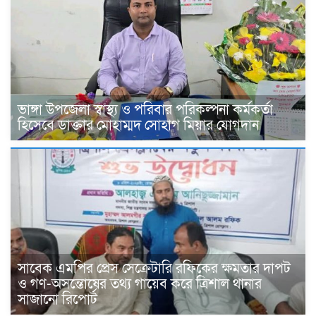
ভাঙ্গা উপজেলা স্বাস্থ্য ও পরিবার পরিকল্পনা কর্মকর্তা
হিসেবে ডাক্তার মোহাম্মদ সোহাগ মিয়ার যোগদান
সাবেক এমপির প্রেস সেক্রেটারি রফিকের ক্ষমতার দাপট
ও গণ-অসন্তোষের তথ্য গায়েব করে ত্রিশাল থানার
সাজানো রিপোর্ট