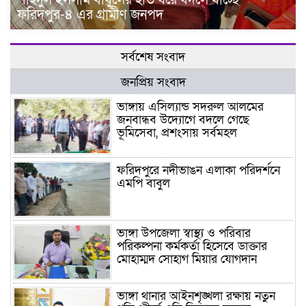
শহিদুল ইসলাম বাবুলের হাত ধরে বদলে যাচ্ছে
ফরিদপুর-৪ এর গ্রামীণ জনপদ
সর্বশেষ সংবাদ
জনপ্রিয় সংবাদ
ভাঙ্গায় এসিল্যান্ড সদরুল আলমের
জনবান্ধব উদ্যোগে বদলে গেছে
ভূমিসেবা, প্রশংসায় সর্বমহল
ফরিদপুরে নদীভাঙন এলাকা পরিদর্শনে
এমপি বাবুল
ভাঙ্গা উপজেলা স্বাস্থ্য ও পরিবার
পরিকল্পনা কর্মকর্তা হিসেবে ডাক্তার
মোহাম্মদ সোহাগ মিয়ার যোগদান
ভাঙ্গা থানার আইনশৃঙ্খলা রক্ষায় নতুন