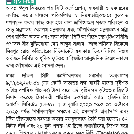
আসন্ন ঈদুল ফিতরের পর সিটি কর্পোরেশন, ব্যবসায়ী ও হকারদের
সমন্বিত সভার মাধ্যমে পরিকল্পিত ও নিয়মতান্ত্রিকভাবে ফুটপাত
দখলমুক্ত করার কাজ শুরু হবে বলে জানিয়েছেন সড়ক পরিবহন ও
সেতু মন্ত্রণালয়, রেলপথ মন্ত্রণালয় এবং নৌপরিবহন মন্ত্রণালয়ের মন্ত্রী
শেখ রবিউল আলম এবং ঢাকা দক্ষিণ সিটি কর্পোরেশনের (ডিএসসিসি)
প্রশাসক বীর মুক্তিযোদ্ধা মোঃ আব্দুস সালাম। আজ শনিবার বিকেলে
মিরপুর রোড করিডোরের নিউমার্কেট এলাকায় ডিএসসিসি’র নিজস্ব
অর্থায়নে নির্মিত আধুনিক ফুটওভার ব্রিজটির আনুষ্ঠানিক উদ্বোধনকালে
তারা যৌথভাবে এই ঘোষণা দেন।
ঢাকা দক্ষিণ সিটি কর্পোরেশনের সরাসরি তত্ত্বাবধানে
৯,৭৭,৬২,২৫৮.৫৯ (নয় কোটি সাতাত্তর লক্ষ বাষট্টি হাজার দুইশত
আটান্ন দশমিক পাঁচ নয়) টাকা ব্যয়ে এই দৃষ্টিনন্দন ফুটওভার ব্রিজটি
নির্মাণ করেছে ঠিকাদারী প্রতিষ্ঠান ডকইয়ার্ড অ্যান্ড ইঞ্জিনিয়ারিং
ওয়ার্কস লিমিটেড (DEW)। ১ জানুয়ারি ২০২৩ থেকে ৩০ অক্টোবর
২০২৫ পর্যন্ত নির্মাণকালীন সময়ের এই প্রকল্পটি আর.সি.সি এবং
স্টিল স্ট্রাকচারের সমন্বয়ে অত্যন্ত মজবুতভাবে তৈরি করা হয়েছে। ৪২
মিটার দীর্ঘ এবং ২০ ফুট প্রশস্ত এই ব্রিজে পথচারীদের, বিশেষ করে
বৃদ্ধ ও শিশুদের যাতায়াত সহজ করতে চলন্ত সিঁড়ি (Escalator) যুক্ত