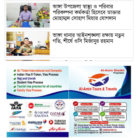
ভাঙ্গা উপজেলা স্বাস্থ্য ও পরিবার
পরিকল্পনা কর্মকর্তা হিসেবে ডাক্তার
মোহাম্মদ সোহাগ মিয়ার যোগদান
ভাঙ্গা থানার আইনশৃঙ্খলা রক্ষায় নতুন
গতি, শীর্ষে ওসি মিজানুর রহমান
ময়মনসিংহের অতিরিক্ত জেলা প্রশাসক
(রাজস্ব) আজিম উদ্দিন ভূমি মন্ত্রণালয়ে
পদায়ন
সাবেক এমপির প্রেস সেক্রেটারি রফিকের
ক্ষমতার দাপট ও গণ-অসন্তোষের তথ্য
গায়েব করে ত্রিশাল থানার সাজানো
রিপোর্ট
মুক্তাগাছায় জুলাই শহীদ সামিদের কবর
জিয়ারত ও পৌর কমিটির কার্যক্রম শুরু