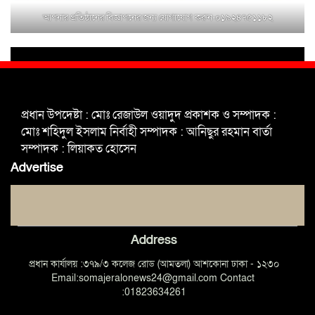
আপনার প্রতিষ্ঠানের বিজ্ঞাপনের জন্য যোগাযোগ করুন-০১৯২৪৭৫১১৮২
শহিদুল ইসলাম বাবুলের হাত ধরে বদলে
যাচ্ছে ফরিদপুর-৪ এর গ্রামীণ জনপদ
ভাঙ্গা উপজেলা ও পৌর যুবদলের নতুন
আংশিক কমিটি, ৩০ দিনে পূর্ণাঙ্গ করার
প্রধান উপদেষ্টা : মোঃ রেজাউল ওয়াদুদ প্রকাশক ও সম্পাদক :
নির্দেশ
মোঃ শহিদুল ইসলাম নির্বাহী সম্পাদক : আনিছুর রহমান বার্তা
সম্পাদক : লিয়াকত হোসেন
মুক্তাগাছায় দাওগাঁও এ চিহ্নিত মাদক
Advertise
ব্যবসায়ী কর্তৃক মিথ্যা প্রপাগান্ডা ছড়ানোর
প্রতিবাদে বিক্ষোভ সমাবেশ
Address
প্রধান কার্যালয় :৩৭৯/৩ কলেজ রোড (আমতলা) আশকোনা ঢাকা - ১২৩০
Email:somajeralonews24@gmail.com Contact
:01823634261