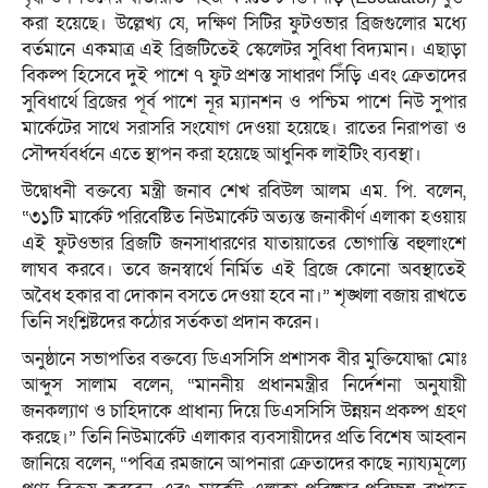
করা হয়েছে। উল্লেখ্য যে, দক্ষিণ সিটির ফুটওভার ব্রিজগুলোর মধ্যে
বর্তমানে একমাত্র এই ব্রিজটিতেই স্কেলেটর সুবিধা বিদ্যমান। এছাড়া
বিকল্প হিসেবে দুই পাশে ৭ ফুট প্রশস্ত সাধারণ সিঁড়ি এবং ক্রেতাদের
সুবিধার্থে ব্রিজের পূর্ব পাশে নূর ম্যানশন ও পশ্চিম পাশে নিউ সুপার
মার্কেটের সাথে সরাসরি সংযোগ দেওয়া হয়েছে। রাতের নিরাপত্তা ও
সৌন্দর্যবর্ধনে এতে স্থাপন করা হয়েছে আধুনিক লাইটিং ব্যবস্থা।
উদ্বোধনী বক্তব্যে মন্ত্রী জনাব শেখ রবিউল আলম এম. পি. বলেন,
“৩১টি মার্কেট পরিবেষ্টিত নিউমার্কেট অত্যন্ত জনাকীর্ণ এলাকা হওয়ায়
এই ফুটওভার ব্রিজটি জনসাধারণের যাতায়াতের ভোগান্তি বহুলাংশে
লাঘব করবে। তবে জনস্বার্থে নির্মিত এই ব্রিজে কোনো অবস্থাতেই
অবৈধ হকার বা দোকান বসতে দেওয়া হবে না।” শৃঙ্খলা বজায় রাখতে
তিনি সংশ্লিষ্টদের কঠোর সর্তকতা প্রদান করেন।
অনুষ্ঠানে সভাপতির বক্তব্যে ডিএসসিসি প্রশাসক বীর মুক্তিযোদ্ধা মোঃ
আব্দুস সালাম বলেন, “মাননীয় প্রধানমন্ত্রীর নির্দেশনা অনুযায়ী
জনকল্যাণ ও চাহিদাকে প্রাধান্য দিয়ে ডিএসসিসি উন্নয়ন প্রকল্প গ্রহণ
করছে।” তিনি নিউমার্কেট এলাকার ব্যবসায়ীদের প্রতি বিশেষ আহ্বান
জানিয়ে বলেন, “পবিত্র রমজানে আপনারা ক্রেতাদের কাছে ন্যায্যমূল্যে