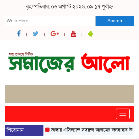
বৃহস্পতিবার, ০৬ অগাস্ট ২০২৬, ০৯:১৭ পূর্বাহ্ন
Search
Toggle
naviga
শিরোনাম :
ভাঙ্গায় এসিল্যান্ড সদরুল আলমের জনবান্ধব উদ্যোগে বদল