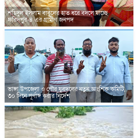
শহিদুল ইসলাম বাবুলের হাত ধরে বদলে যাচ্ছে
ফরিদপুর-৪ এর গ্রামীণ জনপদ
ভাঙ্গা উপজেলা ও পৌর যুবদলের নতুন আংশিক কমিটি,
৩০ দিনে পূর্ণাঙ্গ করার নির্দেশ