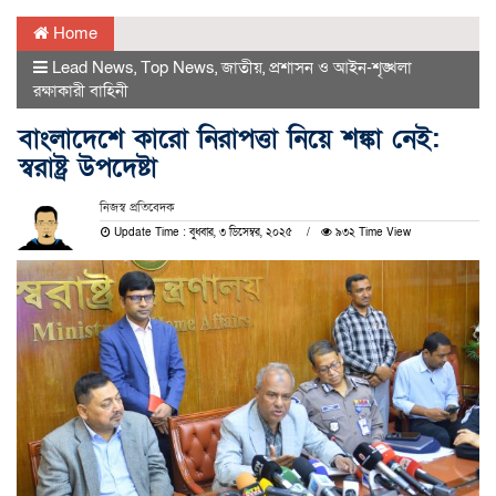
Home
Lead News
,
Top News
,
জাতীয়
,
প্রশাসন ও আইন-শৃঙ্খলা
রক্ষাকারী বাহিনী
বাংলাদেশে কারো নিরাপত্তা নিয়ে শঙ্কা নেই:
স্বরাষ্ট্র উপদেষ্টা
নিজস্ব প্রতিবেদক
Update Time : বুধবার, ৩ ডিসেম্বর, ২০২৫
৯৩২ Time View