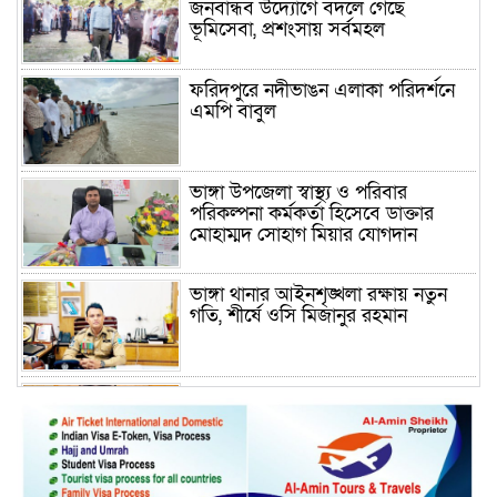
জনবান্ধব উদ্যোগে বদলে গেছে
ভূমিসেবা, প্রশংসায় সর্বমহল
ফরিদপুরে নদীভাঙন এলাকা পরিদর্শনে
এমপি বাবুল
ভাঙ্গা উপজেলা স্বাস্থ্য ও পরিবার
পরিকল্পনা কর্মকর্তা হিসেবে ডাক্তার
মোহাম্মদ সোহাগ মিয়ার যোগদান
ভাঙ্গা থানার আইনশৃঙ্খলা রক্ষায় নতুন
গতি, শীর্ষে ওসি মিজানুর রহমান
ময়মনসিংহের অতিরিক্ত জেলা প্রশাসক
(রাজস্ব) আজিম উদ্দিন ভূমি মন্ত্রণালয়ে
পদায়ন