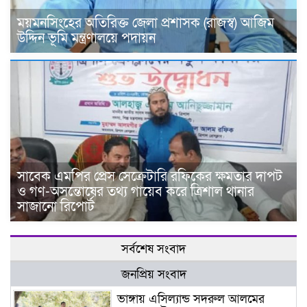
ময়মনসিংহের অতিরিক্ত জেলা প্রশাসক (রাজস্ব) আজিম
উদ্দিন ভূমি মন্ত্রণালয়ে পদায়ন
সাবেক এমপির প্রেস সেক্রেটারি রফিকের ক্ষমতার দাপট
ও গণ-অসন্তোষের তথ্য গায়েব করে ত্রিশাল থানার
সাজানো রিপোর্ট
সর্বশেষ সংবাদ
জনপ্রিয় সংবাদ
ভাঙ্গায় এসিল্যান্ড সদরুল আলমের