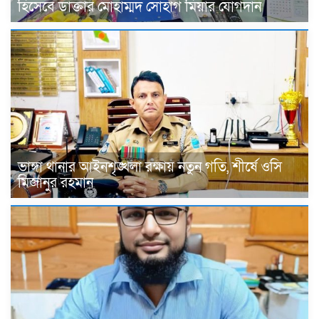
হিসেবে ডাক্তার মোহাম্মদ সোহাগ মিয়ার যোগদান
ভাঙ্গা থানার আইনশৃঙ্খলা রক্ষায় নতুন গতি, শীর্ষে ওসি
মিজানুর রহমান