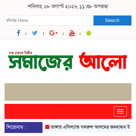
শনিবার, ০৮ অগাস্ট ২০২৬, ১১:৩৮ অপরাহ্ন
Search
Toggle
naviga
শিরোনাম :
ভাঙ্গায় এসিল্যান্ড সদরুল আলমের জনবান্ধব উদ্যোগে বদ