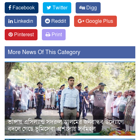
Facebook
Twitter
Digg
Linkedin
Reddit
Google Plus
Pinterest
Print
More News Of This Category
ভাঙ্গায় এসিল্যান্ড সদরুল আলমের জনবান্ধব উদ্যোগে
বদলে গেছে ভূমিসেবা, প্রশংসায় সর্বমহল