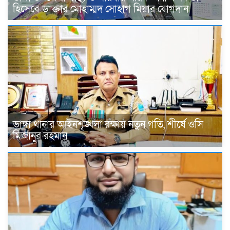
হিসেবে ডাক্তার মোহাম্মদ সোহাগ মিয়ার যোগদান
ভাঙ্গা থানার আইনশৃঙ্খলা রক্ষায় নতুন গতি, শীর্ষে ওসি
মিজানুর রহমান