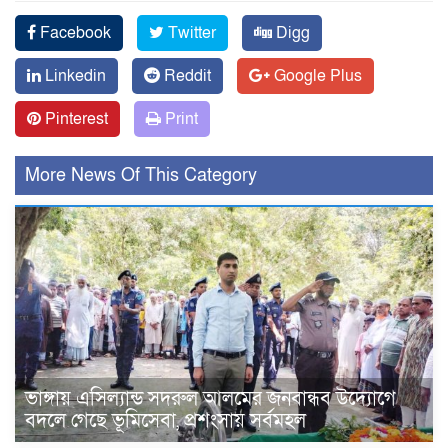
Facebook
Twitter
Digg
Linkedin
Reddit
Google Plus
Pinterest
Print
More News Of This Category
ভাঙ্গায় এসিল্যান্ড সদরুল আলমের জনবান্ধব উদ্যোগে
বদলে গেছে ভূমিসেবা, প্রশংসায় সর্বমহল