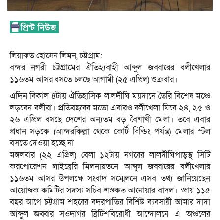
লিয়াকত হোসেন লিমন, চট্টগ্রাম:
বন্দর নগরী চট্টগ্রামের ঐতিহ্যবাহী আব্দুল জব্বারের বলীখেলার
১১৬তম আসর বসতে চলছে আগামী (২৫ এপ্রিল) শুক্রবার।
এদিন বিকাল ৪টায় ঐতিহাসিক লালদীঘি ময়দানে তৈরি বিশেষ মঞ্চে
লড়বেন বলীরা। প্রতিবছরের মতো এবারও বলীখেলা ঘিরে ২৪, ২৫ ও
২৬ এপ্রিল বসছে দেশের অন্যতম বড় বৈশাখী মেলা। তবে এবার
প্রধান সড়কে (আন্দরকিল্লা থেকে কোর্ট বিল্ডিং পর্যন্ত) মেলার স্টল
বসতে দেওয়া হচ্ছে না
মঙ্গলবার (২২ এপ্রিল) বেলা ১২টায় নগরের লালদীঘিপাড়স্থ সিটি
করপোরেশন লাইব্রেরি মিলনায়তনে আব্দুল জব্বারের বলীখেলার
১১৬তম আসর উপলক্ষে সংবাদ সম্মেলনে এসব তথ্য জানিয়েছেন
আয়োজক কমিটির সদস্য সচিব শওকত আনোয়ার বাদল। ‘প্রায় ১১৫
বছর আগে চট্টগ্রাম শহরের বদরপাতির বিশিষ্ট ব্যবসায়ী আমার দাদা
আব্দুল জব্বার সওদাগর ব্রিটিশবিরোধী আন্দোলনে এ অঞ্চলের