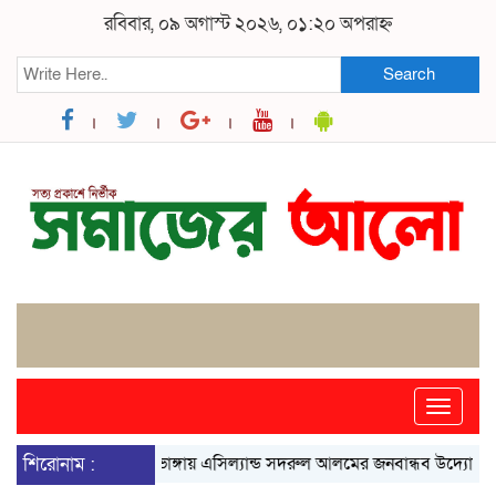
রবিবার, ০৯ অগাস্ট ২০২৬, ০১:২০ অপরাহ্ন
Search
Toggle
naviga
শিরোনাম :
ভাঙ্গায় এসিল্যান্ড সদরুল আলমের জনবান্ধব উদ্যোগে বদলে গে