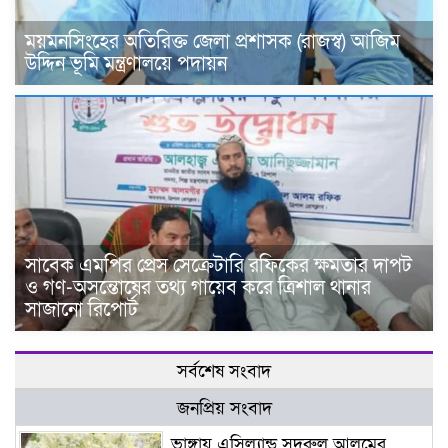
ময়মনসিংহের অতিরিক্ত জেলা প্রশাসক (রাজস্ব) আজিম
উদ্দিন ভূমি মন্ত্রণালয়ে পদায়ন
সাবেক এমপির প্রেস সেক্রেটারি রফিকের ক্ষমতার দাপট
ও গণ-অসন্তোষের তথ্য গায়েব করে ত্রিশাল থানার
সাজানো রিপোর্ট
সর্বশেষ সংবাদ
জনপ্রিয় সংবাদ
ভাঙ্গায় এসিল্যান্ড সদরুল আলমের