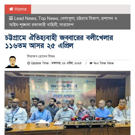
Home
Lead News
,
Top News
,
খেলাধুলা
,
চট্টগ্রাম বিভাগ
,
প্রশাসন ও
আইন-শৃঙ্খলা রক্ষাকারী বাহিনী
,
সারাদেশ
চট্টগ্রামে ঐতিহ্যবাহী জব্বারের বলীখেলার
১১৬তম আসর ২৫ এপ্রিল
লিয়াকত হোসেন লিমন
Update Time : মঙ্গলবার, ২২ এপ্রিল, ২০২৫
৭৯৬ Time View