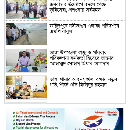
জনবান্ধব উদ্যোগে বদলে গেছে
ভূমিসেবা, প্রশংসায় সর্বমহল
ফরিদপুরে নদীভাঙন এলাকা পরিদর্শনে
এমপি বাবুল
ভাঙ্গা উপজেলা স্বাস্থ্য ও পরিবার
পরিকল্পনা কর্মকর্তা হিসেবে ডাক্তার
মোহাম্মদ সোহাগ মিয়ার যোগদান
ভাঙ্গা থানার আইনশৃঙ্খলা রক্ষায় নতুন
গতি, শীর্ষে ওসি মিজানুর রহমান
ময়মনসিংহের অতিরিক্ত জেলা প্রশাসক
(রাজস্ব) আজিম উদ্দিন ভূমি মন্ত্রণালয়ে
পদায়ন