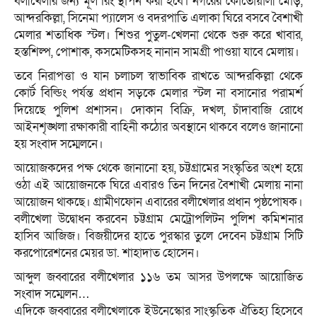
বলীখেলার জন্য মূল রিং স্থাপন করা হবে। নগরের কোতোয়ালী মোড়,
আন্দরকিল্লা, সিনেমা প্যালেস ও বদরপাতি এলাকা ঘিরে বসবে বৈশাখী
মেলার শতাধিক স্টল। শিশুর পুতুল-খেলনা থেকে শুরু করে খাবার,
হস্তশিল্প, পোশাক, কসমেটিকসহ নানান সামগ্রী পাওয়া যাবে মেলায়।
তবে নিরাপত্তা ও যান চলাচল স্বাভাবিক রাখতে আন্দরকিল্লা থেকে
কোর্ট বিল্ডিং পর্যন্ত প্রধান সড়কে মেলার স্টল না বসানোর পরামর্শ
দিয়েছে পুলিশ প্রশাসন। দোকান বিক্রি, দখল, চাঁদাবাজি রোধে
আইনশৃঙ্খলা রক্ষাকারী বাহিনী কঠোর অবস্থানে থাকবে বলেও জানানো
হয় সংবাদ সম্মেলনে।
আয়োজকদের পক্ষ থেকে জানানো হয়, চট্টগ্রামের সংস্কৃতির অংশ হয়ে
ওঠা এই আয়োজনকে ঘিরে এবারও তিন দিনের বৈশাখী মেলায় নানা
আয়োজন থাকছে। গ্রামীণফোন এবারের বলীখেলার প্রধান পৃষ্ঠপোষক।
বলীখেলা উদ্বোধন করবেন চট্টগ্রাম মেট্রোপলিটন পুলিশ কমিশনার
হাসিব আজিজ। বিজয়ীদের হাতে পুরস্কার তুলে দেবেন চট্টগ্রাম সিটি
করপোরেশনের মেয়র ডা. শাহাদাত হোসেন।
আব্দুল জব্বারের বলীখেলার ১১৬ তম আসর উপলক্ষে আয়োজিত
সংবাদ সম্মেলন…
এদিকে জব্বারের বলীখেলাকে ইউনেস্কোর সাংস্কৃতিক ঐতিহ্য হিসেবে