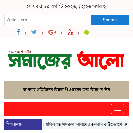
সোমবার, ১০ অগাস্ট ২০২৬, ১২:২৬ অপরাহ্ন
Search
Toggle
naviga
শিরোনাম :
ভাঙ্গায় এসিল্যান্ড সদরুল আলমের জনবান্ধব উদ্যোগে বদলে গেছে ভ