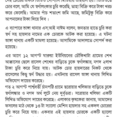
সেই চোরের একটি ভিডিও সোশ্যাল মিডিয়ায় ভাইরাল হয়। ভিডিওতে
চোর বলে, আমি যে স্বর্ণালংকার চুরি করেছি, তাহা বিক্রি করে টাকা খরচ
করে ফেলেছি। আমার পাঁচ শতাংশ জমি আছে, জমিটুকু বিক্রি করে
আপনাদের টাকা দিয়ে দিব ।
এ ব্যাপারে ভাঙ্গা থানার এস,আই নাঈম বলেন, জনতার হাতে চুরি করা
স্বর্ণ সহ হায়দার নামের এক চোরকে আটক করা হয়েছে। এ ঘটনা
ভাঙ্গা থানায় একটি মামলা হয়েছে। আসামিকে আদালতে সোপর্দ করা
হয়েছে।
এর আগে ১২ আগস্ট ঘারুয়া ইউনিয়নের চৌকিখাটা গ্রামের শেখ
আক্কাসের ছেলে রাসেল শেখের বাড়িতে ঢুকে স্বর্ণালঙ্কার, নগদ ২লাখ
টাকা চুরি করে নিয়ে যায়। আটক চোর হায়দারের নিকট থেকে
রাসেলের কিছু স্বর্ন উদ্ধার হয়। এঘটনায় রাসেল ভাঙ্গা থানায় লিখিত
অভিযোগ দায়ের করেছে।
গত ২ আগস্ট পার্শ্ববর্তী চাঁনপট্টি গ্রামে ছরোয়ার খলিফার বাড়িতে ঢুকে
স্বর্ণালঙ্কার ও নগদ অর্থ লুটে নেয় দুর্বৃত্তরা। সরোয়ার খলিফা একটি
লিখিত অভিযোগ দায়ের করেছে। এলাকার কৃষকেরা জানায়, আমাদের
ফসলের মাঠ থেকে ১৩ টা স্যালো মেশিন হায়দার সহ একদল চোরেরা
চুরি করে নিয়ে যায়। একবার এই হায়দার চোরকে একটি হ্যালো