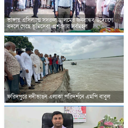
ভাঙ্গায় এসিল্যান্ড সদরুল আলমের জনবান্ধব উদ্যোগে
বদলে গেছে ভূমিসেবা, প্রশংসায় সর্বমহল
ফরিদপুরে নদীভাঙন এলাকা পরিদর্শনে এমপি বাবুল