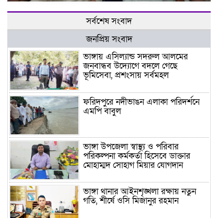
সর্বশেষ সংবাদ
জনপ্রিয় সংবাদ
ভাঙ্গায় এসিল্যান্ড সদরুল আলমের
জনবান্ধব উদ্যোগে বদলে গেছে
ভূমিসেবা, প্রশংসায় সর্বমহল
ফরিদপুরে নদীভাঙন এলাকা পরিদর্শনে
এমপি বাবুল
ভাঙ্গা উপজেলা স্বাস্থ্য ও পরিবার
পরিকল্পনা কর্মকর্তা হিসেবে ডাক্তার
মোহাম্মদ সোহাগ মিয়ার যোগদান
ভাঙ্গা থানার আইনশৃঙ্খলা রক্ষায় নতুন
গতি, শীর্ষে ওসি মিজানুর রহমান