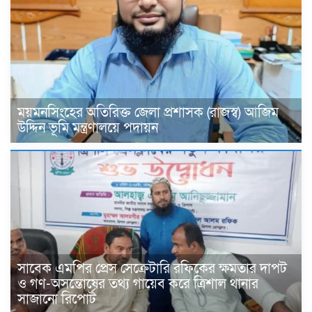
ময়মনসিংহের অতিরিক্ত জেলা প্রশাসক (রাজস্ব) আজিম
উদ্দিন ভূমি মন্ত্রণালয়ে পদায়ন
সাবেক এমপির প্রেস সেক্রেটারি রফিকের ক্ষমতার দাপট
ও গণ-অসন্তোষের তথ্য গায়েব করে ত্রিশাল থানার
সাজানো রিপোর্ট