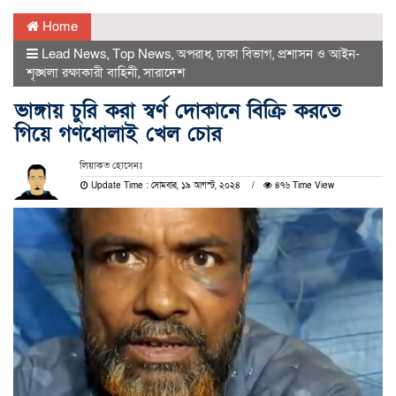
Home
Lead News
,
Top News
,
অপরাধ
,
ঢাকা বিভাগ
,
প্রশাসন ও আইন-
শৃঙ্খলা রক্ষাকারী বাহিনী
,
সারাদেশ
ভাঙ্গায় চুরি করা স্বর্ণ দোকানে বিক্রি করতে
গিয়ে গণধোলাই খেল চোর
লিয়াকত হোসেনঃ
Update Time : সোমবার, ১৯ আগস্ট, ২০২৪
৪৭৬ Time View