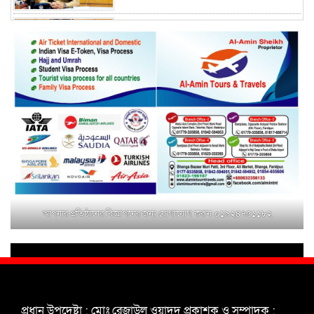
ময়মনসিংহের অতিরিক্ত জেলা প্রশাসক
(রাজস্ব) আজিম উদ্দিন ভূমি মন্ত্রণালয়ে
পদায়ন
সাবেক এমপির প্রেস সেক্রেটারি রফিকের
ক্ষমতার দাপট ও গণ-অসন্তোষের তথ্য
গায়েব করে ত্রিশাল থানার সাজানো
রিপোর্ট
মুক্তাগাছায় জুলাই শহীদ সামিদের কবর
জিয়ারত ও পৌর কমিটির কার্যক্রম শুরু
আপনার প্রতিষ্ঠানের বিজ্ঞাপনের জন্য যোগাযোগ করুন-০১৯২৪৭৫১১৮২
শহিদুল ইসলাম বাবুলের হাত ধরে বদলে
যাচ্ছে ফরিদপুর-৪ এর গ্রামীণ জনপদ
ভাঙ্গা উপজেলা ও পৌর যুবদলের নতুন
আংশিক কমিটি, ৩০ দিনে পূর্ণাঙ্গ করার
প্রধান উপদেষ্টা : মোঃ রেজাউল ওয়াদুদ প্রকাশক ও সম্পাদক :