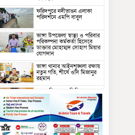
ফরিদপুরে নদীভাঙন এলাকা
পরিদর্শনে এমপি বাবুল
ভাঙ্গা উপজেলা স্বাস্থ্য ও পরিবার
পরিকল্পনা কর্মকর্তা হিসেবে
ডাক্তার মোহাম্মদ সোহাগ মিয়ার
যোগদান
ভাঙ্গা থানার আইনশৃঙ্খলা রক্ষায়
নতুন গতি, শীর্ষে ওসি মিজানুর
রহমান
ময়মনসিংহের অতিরিক্ত জেলা
প্রশাসক (রাজস্ব) আজিম উদ্দিন
ভূমি মন্ত্রণালয়ে পদায়ন
সাবেক এমপির প্রেস সেক্রেটারি
রফিকের ক্ষমতার দাপট ও গণ-
অসন্তোষের তথ্য গায়েব করে
ত্রিশাল থানার সাজানো রিপোর্ট