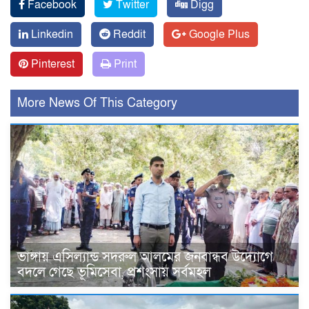
Facebook
Twitter
Digg
Linkedin
Reddit
Google Plus
Pinterest
Print
More News Of This Category
ভাঙ্গায় এসিল্যান্ড সদরুল আলমের জনবান্ধব উদ্যোগে
বদলে গেছে ভূমিসেবা, প্রশংসায় সর্বমহল