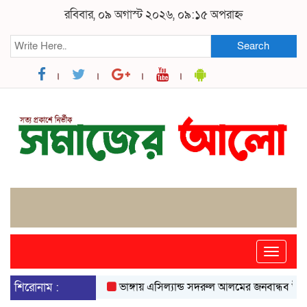
রবিবার, ০৯ অগাস্ট ২০২৬, ০৯:১৫ অপরাহ্ন
Search
Toggle
naviga
শিরোনাম :
ভাঙ্গায় এসিল্যান্ড সদরুল আলমের জনবান্ধব উদ্যোগে 