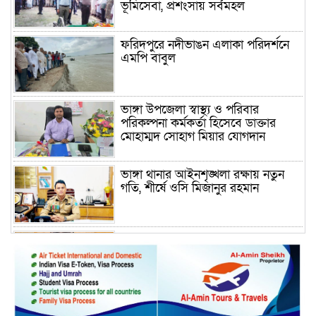
ভূমিসেবা, প্রশংসায় সর্বমহল
ফরিদপুরে নদীভাঙন এলাকা পরিদর্শনে
এমপি বাবুল
ভাঙ্গা উপজেলা স্বাস্থ্য ও পরিবার
পরিকল্পনা কর্মকর্তা হিসেবে ডাক্তার
মোহাম্মদ সোহাগ মিয়ার যোগদান
ভাঙ্গা থানার আইনশৃঙ্খলা রক্ষায় নতুন
গতি, শীর্ষে ওসি মিজানুর রহমান
ময়মনসিংহের অতিরিক্ত জেলা প্রশাসক
(রাজস্ব) আজিম উদ্দিন ভূমি মন্ত্রণালয়ে
পদায়ন
সাবেক এমপির প্রেস সেক্রেটারি রফিকের