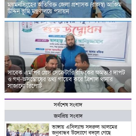
ময়মনসিংহের অতিরিক্ত জেলা প্রশাসক (রাজস্ব) আজিম
উদ্দিন ভূমি মন্ত্রণালয়ে পদায়ন
সাবেক এমপির প্রেস সেক্রেটারি রফিকের ক্ষমতার দাপট
ও গণ-অসন্তোষের তথ্য গায়েব করে ত্রিশাল থানার
সাজানো রিপোর্ট
সর্বশেষ সংবাদ
জনপ্রিয় সংবাদ
ভাঙ্গায় এসিল্যান্ড সদরুল আলমের
জনবান্ধব উদ্যোগে বদলে গেছে