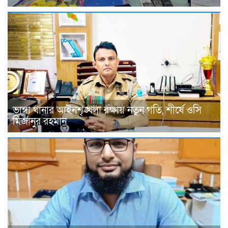
ভাঙ্গা থানার আইনশৃঙ্খলা রক্ষায় নতুন গতি, শীর্ষে ওসি
মিজানুর রহমান