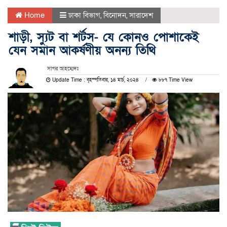
Home
ঢাকা বিভাগ
,
বিনোদন
,
সারাদেশ
শাড়ী, স্যুট বা শর্টস- যে কোনও পোশাকেই
যেন সমান আকর্ষণীয় অনন্য তিথি
সাগর আহম্মেদঃ
Update Time : বৃহস্পতিবার, ১৪ মার্চ, ২০২৪
৮৮৭ Time View