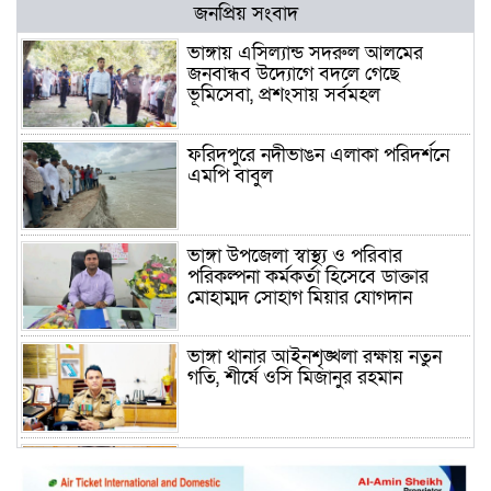
জনপ্রিয় সংবাদ
ভাঙ্গায় এসিল্যান্ড সদরুল আলমের
জনবান্ধব উদ্যোগে বদলে গেছে
ভূমিসেবা, প্রশংসায় সর্বমহল
ফরিদপুরে নদীভাঙন এলাকা পরিদর্শনে
এমপি বাবুল
ভাঙ্গা উপজেলা স্বাস্থ্য ও পরিবার
পরিকল্পনা কর্মকর্তা হিসেবে ডাক্তার
মোহাম্মদ সোহাগ মিয়ার যোগদান
ভাঙ্গা থানার আইনশৃঙ্খলা রক্ষায় নতুন
গতি, শীর্ষে ওসি মিজানুর রহমান
ময়মনসিংহের অতিরিক্ত জেলা প্রশাসক
(রাজস্ব) আজিম উদ্দিন ভূমি মন্ত্রণালয়ে