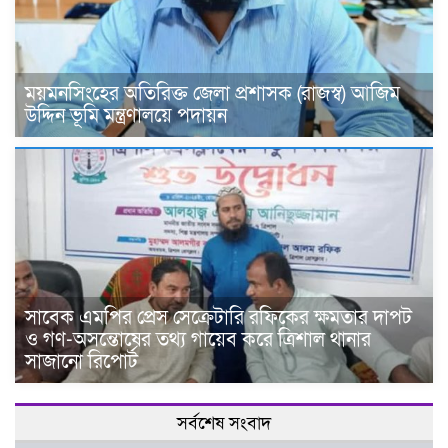
ময়মনসিংহের অতিরিক্ত জেলা প্রশাসক (রাজস্ব) আজিম
উদ্দিন ভূমি মন্ত্রণালয়ে পদায়ন
সাবেক এমপির প্রেস সেক্রেটারি রফিকের ক্ষমতার দাপট
ও গণ-অসন্তোষের তথ্য গায়েব করে ত্রিশাল থানার
সাজানো রিপোর্ট
সর্বশেষ সংবাদ