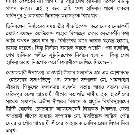
দাবিই ফেলবেন না। আগামী ৫ বছর শেখ হাসিনার সরকার দায়িত্ব
পালন করবে। এই ৫ বছর আমি শেখ হাসিনার পাশে থাকলে
ফরিদপুর-১ আসনকে উন্নয়নের মহাসড়কে নিয়ে যাব।
তিনিবলেন, নির্বাচনের সময় তীব্র শীত উপেক্ষা করে যেসব নেতাকর্মী
ভোট চেয়েছেন, ভোটকেন্দ্র পাহারা দিয়েছেন, সেসব নেতাকর্মীর কথা
আমি কখনও ভুলে যাব না। নির্বাচনের আগে অনেক ষড়যন্ত্র হয়েছে,
চক্রান্ত হয়েছে। কিন্তু নির্বাচন বানচাল করতে পারেনি। ওরা বলেছিল,
শেখ হাসিনার অধীনে সুষ্ঠু-নিরপেক্ষ নির্বাচন হবে না। কিন্তু শেখ
হাসিনা অবাধ, নিরপেক্ষ করে বিশ্ববাসীকে দেখিয়ে দিয়েছেন।
বোয়ালমারী উপজেলা আওয়ামী লীগের সভাপতি এম এম মোশাররফ
হোসেনের সভাপতিত্বে এবং সাধারণ সম্পাদক মো. শাহজাহান
মীরদাহ পিকুলের সঞ্চালনায় সংবর্ধনা সভায় আরও বক্তব্য দেন
ফরিদপুর জেলা আওয়ামী লীগের সভাপতি শামীম হক, ছাত্রলীগের
সাবেক সভাপতি অতীশ দীপঙ্কর বিজ্ঞান ও প্রযুক্তি বিশ্ববিদ্যালয়ের
ট্রাস্টি বোর্ডের চেয়ারম্যান অ্যাডভোকেট লিয়াকত শিকদার, জেলা
আওয়ামী লীগের সাধারণ সম্পাদক মো. ইসতিয়াক আরিফ, পৌর
মেয়র ও পৌর আওয়ামী লীগের আহ্বায়ক সেলিম রেজা লিপন মিয়া
প্রমুখ।