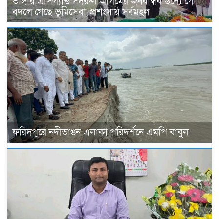
ভাঙ্গায় এসিল্যান্ড সদরুল আলমের জনবান্ধব উদ্যোগে
বদলে গেছে ভূমিসেবা, প্রশংসায় সর্বমহল
ফরিদপুরে নদীভাঙন এলাকা পরিদর্শনে এমপি বাবুল