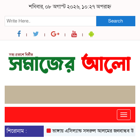
শনিবার, ০৮ অগাস্ট ২০২৬, ১০:২৭ অপরাহ্ন
Search
Toggle
naviga
শিরোনাম :
ভাঙ্গায় এসিল্যান্ড সদরুল আলমের জনবান্ধব উদ্যোগে ব