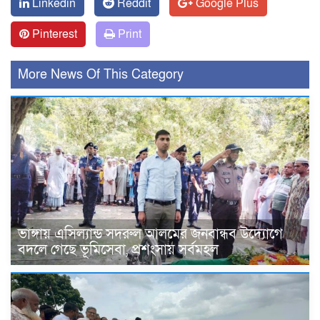
Linkedin
Reddit
Google Plus
Pinterest
Print
More News Of This Category
ভাঙ্গায় এসিল্যান্ড সদরুল আলমের জনবান্ধব উদ্যোগে
বদলে গেছে ভূমিসেবা, প্রশংসায় সর্বমহল