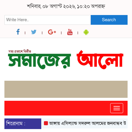
শনিবার, ০৮ অগাস্ট ২০২৬, ১০:২০ অপরাহ্ন
Search
Toggle
naviga
শিরোনাম :
ভাঙ্গায় এসিল্যান্ড সদরুল আলমের জনবান্ধব উদ্যোগে ব