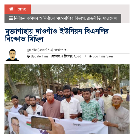
Home
নির্বাচন কমিশন ও নির্বাচন
,
ময়মনসিংহ বিভাগ
,
রাজনীতি
,
সারাদেশ
মুক্তাগাছায় দাওগাঁও ইউনিয়ন বিএনপির
বিক্ষোভ মিছিল
মুক্তাগাছা( ময়মনসিংহ) সংবাদদাতা:
Update Time : সোমবার, ৪ ডিসেম্বর, ২০২৩
৮০০ Time View