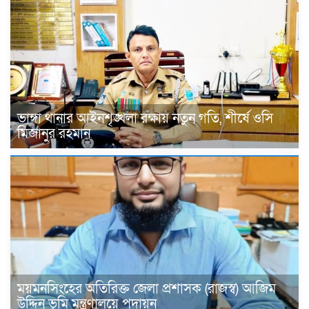
ভাঙ্গা থানার আইনশৃঙ্খলা রক্ষায় নতুন গতি, শীর্ষে ওসি
মিজানুর রহমান
ময়মনসিংহের অতিরিক্ত জেলা প্রশাসক (রাজস্ব) আজিম
উদ্দিন ভূমি মন্ত্রণালয়ে পদায়ন