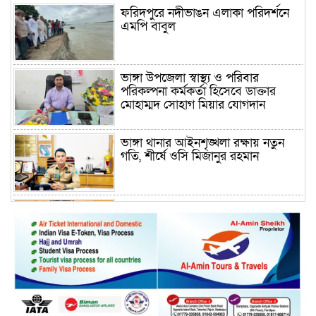
ফরিদপুরে নদীভাঙন এলাকা পরিদর্শনে
এমপি বাবুল
ভাঙ্গা উপজেলা স্বাস্থ্য ও পরিবার
পরিকল্পনা কর্মকর্তা হিসেবে ডাক্তার
মোহাম্মদ সোহাগ মিয়ার যোগদান
ভাঙ্গা থানার আইনশৃঙ্খলা রক্ষায় নতুন
গতি, শীর্ষে ওসি মিজানুর রহমান
ময়মনসিংহের অতিরিক্ত জেলা প্রশাসক
(রাজস্ব) আজিম উদ্দিন ভূমি মন্ত্রণালয়ে
পদায়ন
সাবেক এমপির প্রেস সেক্রেটারি রফিকের
ক্ষমতার দাপট ও গণ-অসন্তোষের তথ্য
গায়েব করে ত্রিশাল থানার সাজানো
রিপোর্ট