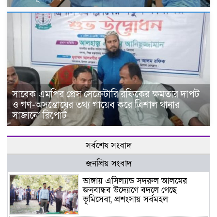
সাবেক এমপির প্রেস সেক্রেটারি রফিকের ক্ষমতার দাপট
ও গণ-অসন্তোষের তথ্য গায়েব করে ত্রিশাল থানার
সাজানো রিপোর্ট
সর্বশেষ সংবাদ
জনপ্রিয় সংবাদ
ভাঙ্গায় এসিল্যান্ড সদরুল আলমের
জনবান্ধব উদ্যোগে বদলে গেছে
ভূমিসেবা, প্রশংসায় সর্বমহল