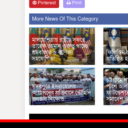
Pinterest
Print
More News Of This Category
মালয়েশিয়ায় রাষ্ট্রীয় সফরে
তারেক রহমান, গুরুত্ব পাচ্ছে
শ্রমবাজার ও বাণিজ্য
ফিলিস্তিন র
সহযোগিতা
প্রতিষ্ঠিত 
চট্টগ্রামে
সদরপুরে ইসরায়েলের
পাশে আলহ
আগ্রাসনের প্রতিবাদে তৌহিদি
ফাউন্ডেশন
জনতার বিক্ষোভ
সমাবেশ ও