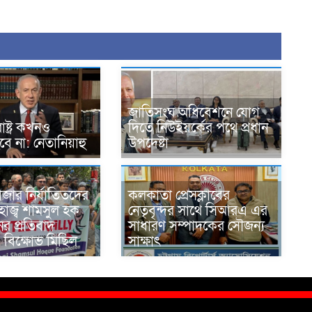
জাতিসংঘ অধিবেশনে যোগ
াষ্ট্র কখনও
দিতে নিউইয়র্কের পথে প্রধান
হবে না: নেতানিয়াহু
উপদেষ্টা
 গাজার নির্যাতিতদের
কলকাতা প্রেসক্লাবের
াজ্ব শামসুল হক
নেতৃবৃন্দর সাথে সিআরএ এর
ের প্রতিবাদ
সাধারণ সম্পাদকের সৌজন্য
 বিক্ষোভ মিছিল
সাক্ষাৎ