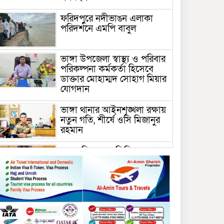
ফরিদপুরে নদীভাঙন এলাকা
পরিদর্শনে এমপি বাবুল
ভাঙ্গা উপজেলা স্বাস্থ্য ও পরিবার
পরিকল্পনা কর্মকর্তা হিসেবে
ডাক্তার মোহাম্মদ সোহাগ মিয়ার
যোগদান
ভাঙ্গা থানার আইনশৃঙ্খলা রক্ষায়
নতুন গতি, শীর্ষে ওসি মিজানুর
রহমান
ময়মনসিংহের অতিরিক্ত জেলা
প্রশাসক (রাজস্ব) আজিম উদ্দিন
ভূমি মন্ত্রণালয়ে পদায়ন
সাবেক এমপির প্রেস সেক্রেটারি
রফিকের ক্ষমতার দাপট ও গণ-
অসন্তোষের তথ্য গায়েব করে
ত্রিশাল থানার সাজানো রিপোর্ট