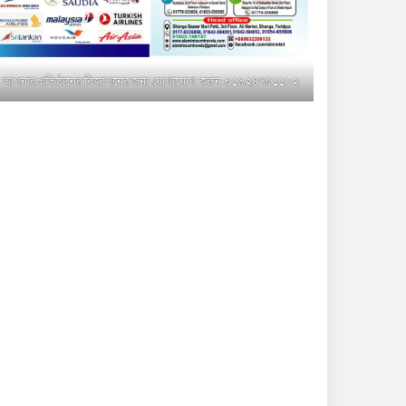
মুক্তাগাছায় জুলাই শহীদ
সামিদের কবর জিয়ারত ও পৌর
কমিটির কার্যক্রম শুরু
আপনার প্রতিষ্ঠানের বিজ্ঞাপনের জন্য যোগাযোগ করুন-০১৯২৪৭৫১১৮২
শহিদুল ইসলাম বাবুলের হাত
ধরে বদলে যাচ্ছে ফরিদপুর-৪ এর
গ্রামীণ জনপদ
ভাঙ্গা উপজেলা ও পৌর যুবদলের
নতুন আংশিক কমিটি, ৩০ দিনে
পূর্ণাঙ্গ করার নির্দেশ
মুক্তাগাছায় দাওগাঁও এ চিহ্নিত
মাদক ব্যবসায়ী কর্তৃক মিথ্যা
প্রপাগান্ডা ছড়ানোর প্রতিবাদে
বিক্ষোভ সমাবেশ